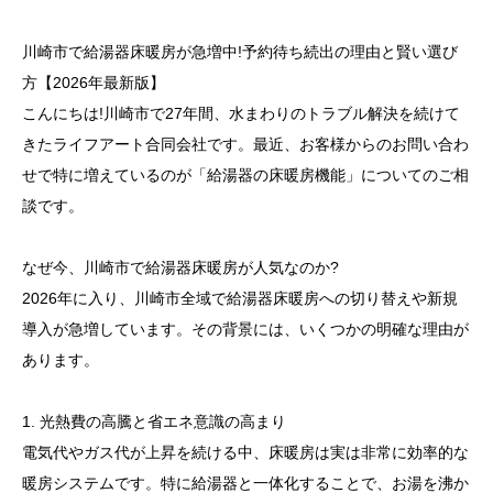
会社概要
川崎市で給湯器床暖房が急増中!予約待ち続出の理由と賢い選び
方【2026年最新版】
こんにちは!川崎市で27年間、水まわりのトラブル解決を続けて
採用情報
きたライフアート合同会社です。最近、お客様からのお問い合わ
せで特に増えているのが「給湯器の床暖房機能」についてのご相
談です。
お問い合わせ
なぜ今、川崎市で給湯器床暖房が人気なのか?
2026年に入り、川崎市全域で給湯器床暖房への切り替えや新規
プライバシーポリシー
導入が急増しています。その背景には、いくつかの明確な理由が
あります。
1. 光熱費の高騰と省エネ意識の高まり
電気代やガス代が上昇を続ける中、床暖房は実は非常に効率的な
暖房システムです。特に給湯器と一体化することで、お湯を沸か