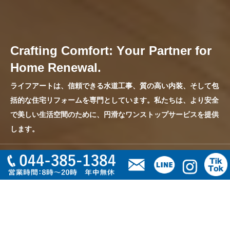
C
r
a
f
t
i
n
g
C
o
m
f
o
r
t
:
Y
o
u
r
P
a
r
t
n
e
r
f
o
r
H
o
m
e
R
e
n
e
w
a
l
.
ライフアートは、信頼できる水道工事、質の高い内装、そして包
括的な住宅リフォームを専門としています。私たちは、より安全
で美しい生活空間のために、円滑なワンストップサービスを提供
します。
2025.12.10
ホームページオープンしました。