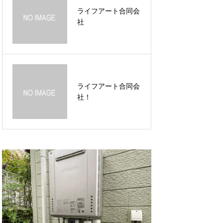
ライフアート合同会
ライフアート合同会
社
社！
ライフアート合同会
ホームページオープ
社！
ンしました。