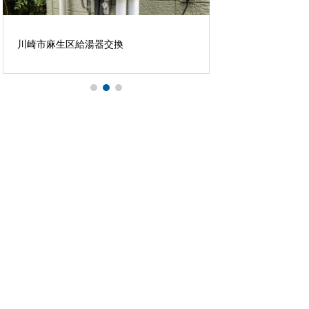
川崎市麻生区給湯器交換
川崎市 ユニット